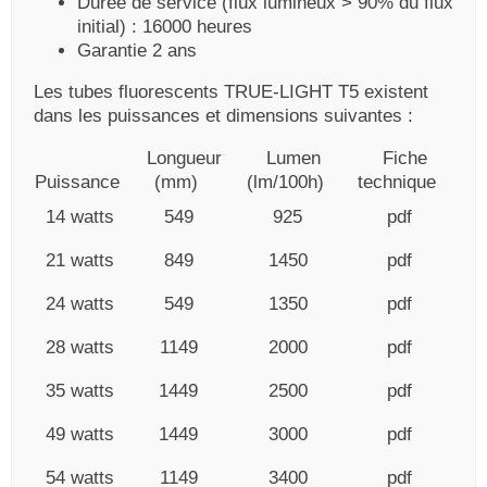
Durée de service (flux lumineux > 90% du flux
initial) : 16000 heures
Garantie 2 ans
Les tubes fluorescents TRUE-LIGHT T5 existent
dans les puissances et dimensions suivantes :
Longueur
Lumen
Fiche
Puissance
(mm)
(lm/100h)
technique
14 watts
549
925
pdf
21 watts
849
1450
pdf
24 watts
549
1350
pdf
28 watts
1149
2000
pdf
35 watts
1449
2500
pdf
49 watts
1449
3000
pdf
54 watts
1149
3400
pdf