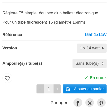
Réglette T5 simple, équipée d'un ballast électronique.
Pour un tube fluorescent T5 (diamètre 16mm)
Référence
t5hf-1x14W
Version
Ampoule(s) / tube(s)
favorite_border
En stock
Ajouter au panier
Partager