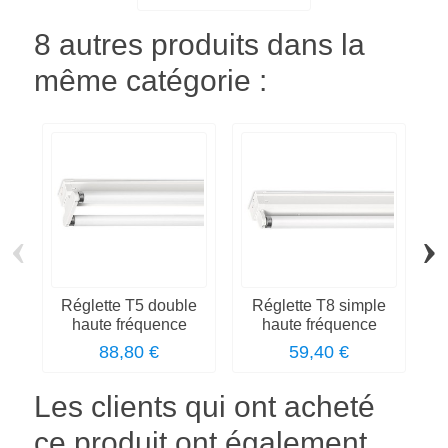
8 autres produits dans la
même catégorie :
‹
›
Réglette T5 double
Réglette T8 simple
haute fréquence
haute fréquence
s
88,80 €
59,40 €
Les clients qui ont acheté
ce produit ont également